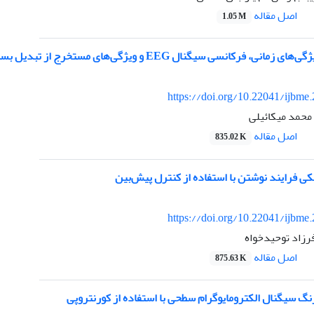
اصل مقاله
1.05 M
ل EEG و ویژگی‌های مستخرج از تبدیل بسته موجک در تفکیک مراحل مختلف خواب با استفاده از شبکه SOM
https://doi.org/10.22041/ijbme
محمد میکائیلی
اصل مقاله
835.02 K
ی فرایند نوشتن با استفاده از کنترل پیش‌بین
https://doi.org/10.22041/ijbme
رزاد توحیدخواه
اصل مقاله
875.63 K
گ سیگنال الکترومایوگرام سطحی با استفاده از کورنتروپی