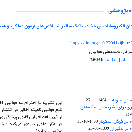
ه پژوهشی
 تسلا بر شـــاخص‌های آزمون عملکرد و هیستومتری کبد در موش‌های صحرایی نر بالغ
https://doi.org/10.22041/ijbme
رکار، محمدعلی عقابیان
اصل مقاله
789.66 K
 در سیویلیکا
1404-11-26
این نشریه با احترام به قوانین ا
ری برای نشریه در شبکه‌های
تابع قوانین کمیته اخلاق در انتشار
)
از آیین‌نامه اجرایی قانون پیشگیری و
 در گوگل اسکولار
1403-10-15
ه در مگیران
1399-03-23
عضویت ندارد)