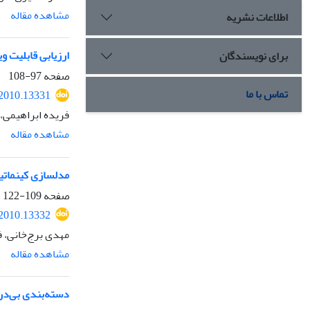
مشاهده مقاله
اطلاعات نشریه
ارزیابی قابلیت ویژگی‌های زمانی، فرکانسی سیگنا
برای نویسندگان
صفحه
97-108
تماس با ما
.2010.13331
فریده ابراهیمی، 
مشاهده مقاله
مدلسازی کینماتیک
صفحه
109-122
.2010.13332
مهدی برج‌خانی، ف
مشاهده مقاله
دسته‌بندی بی‌درن