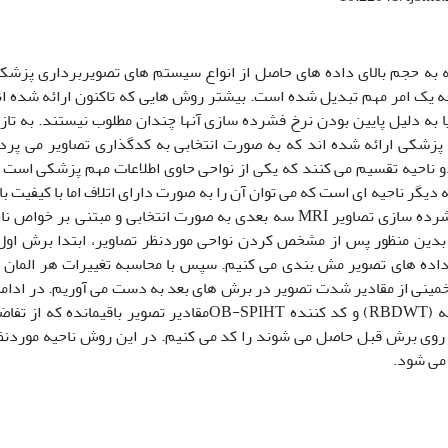
جه به حجم بالای داده های حاصل از انواع سیستم های تصویربرداری پزش
به یک امر مهم تبدیل شده است. بیشتر روش هایی که تاکنون ارائه شده اند
 به دلیل پایین بودن نرخ فشرده سازی آنها چندان مطلوب نیستند. به ت
پزشکی ارائه شده اند که به صورت انتخابی به کدگذاری تصاویر می پردا
دو ناحیه تقسیم می کنند که یکی از نواحی حاوی اطلاعات مهم پزشکی است و
 دیگر ناحیه ای است که می توان آن را به صورت دارای اتلاف اما با کیفیت ب
مقاله ما به فشرده سازی تصاویر MRI سه بعدی به صورت انتخابی و مبتن
 بدین منظور پس از مشخص کردن نواحی موردنظر تصاویر، ابتدا برش اول 
داده های تصویر مش بندی می کنیم. سپس با محاسبه تغییرات هر المان
مینی از مقادیر شدت تصویر در برش های بعد به دست می آوریم. در ادامه ب
مبتنی بر ناحیه (RBDWT) و کد کننده OB-SPIHTمقادیر تصویر 
ز روی برش قبل حاصل می شوند را کد می کنیم. در این روش ناحیه موردنظ
 می شود.