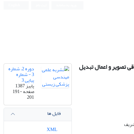
ورود به سامانه
ثبت نام
English
Iranian Journal of Biomedical Engineering (IJBME)
 بندی انطباقی تصویر و اعمال تبدیل
دوره 2، شماره
3 - شماره
پیاپی 3
پاییز 1387
صفحه
191-
201
فایل ها
شریف
XML