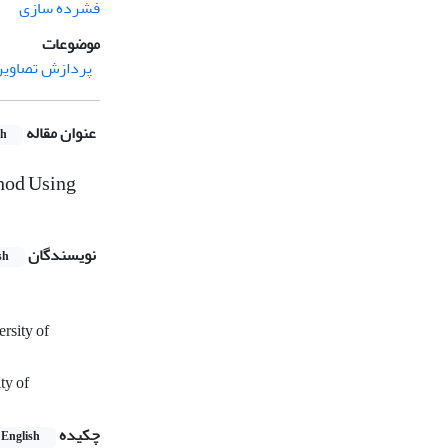
فشرده سازی
موضوعات
پردازش تصاویر
عنوان مقاله
sh
hod Using
نویسندگان
sh
rsity of
ty of
چکیده
English