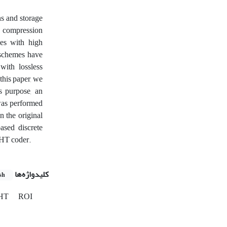
s and storage
e compression
ues with high
n schemes have
with lossless
this paper, we
s purpose, an
 was performed
n the original
ased discrete
IHT coder.
کلیدواژه‌ها
sh
IHT
ROI