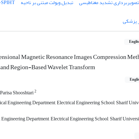
تصویربرداری تشدید مغناطیسی
تبدیل ویولت مبتنی بر ناحیه
-SPIHT
 پزشکی
Engli
mensional Magnetic Resonance Images Compression Met
 and Region-Based Wavelet Transform
Engli
2
Parisa Shooshtari
cal Engineering Department, Electrical Engineering School, Sharif Unive
ngineering Department, Electrical Engineering School, Sharif Universi