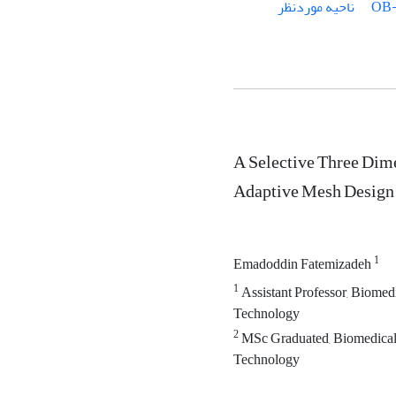
OB
ناحیه موردنظر
A Selective Three Di
Adaptive Mesh Design
1
Emadoddin Fatemizadeh
1
Assistant Professor, Biomedi
Technology
2
MSc Graduated, Biomedical E
Technology