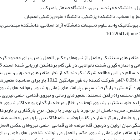
رل، دانشکده مهندسی برق، دانشگاه صنعتی امیرکبیر
مغز و اعصاب، دانشکده پزشکی، دانشگاه علوم پزشکی اصفهان
یومکانیک واحد علوم تحقیقات دانشگاه آزاد اسلامی، دانشکده مهندسی 
10.22041/ijbme
ه متغیرهای سینتیکی حاصل از نیروهای عکس العمل زمین برای محدود کر
ی و 20 فرد سالم در این مطالعه شرکت کردند که از نظر متغیرهای قد، وزن، سن 
وجودنداشت ( .(P<0.05هر شرکت کننده به طور میانگی
ورد آزمایش قرارگرفت. سپس پارامترهای زمانی و نیرویی مولفه های نیر
زهای مختلف راه رفتن هستند، متغیرهای زمانی و نیروی قدامی– خلفی نیروی
 به جلو، بیشترین نیروی توقف در خلال مرحله بارگذاری و حداکثر نیروی خ
استنس، ضربه حاصل از برخورد پای بیمار با زمین، نرخ بارگذاری و باربرد
ین و جابجایی مرکز فشار در کف پا وضریب اصطکاک بین پا و زمین محاسبه ش
گی میان اولین و دومین قله مولفه های قدامی-خلفی نیروهای عکس العمل 
ا و متغیرهای زمانی نیروی عکس العمل می توانند شاخص های خوبی برای