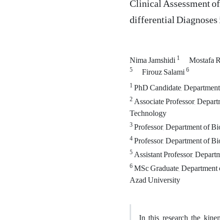
Clinical Assessment of 
differential Diagnoses
1
Nima Jamshidi
Mostafa 
5
6
Firouz Salami
1
PhD Candidate, Department 
2
Associate Professor, Depart
Technology
3
Professor, Department of B
4
Professor, Department of Bi
5
Assistant Professor, Depart
6
MSc Graduate, Department o
Azad University
In this research the kine