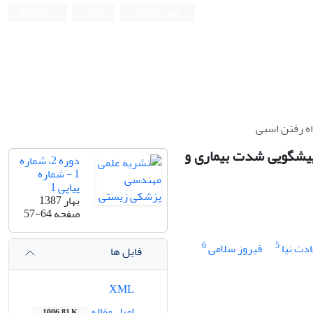
ورود به سامانه
ثبت نام
English
Iranian Journal of Biomedical Engineering (IJBME)
ه رفتن اسبی
پیشگویی شدت بیماری و
دوره 2، شماره
1 - شماره
پیاپی 1
بهار 1387
صفحه
57-64
6
5
دت نیا
فیروز سلامی
فایل ها
XML
اصل مقاله
1006.81 K