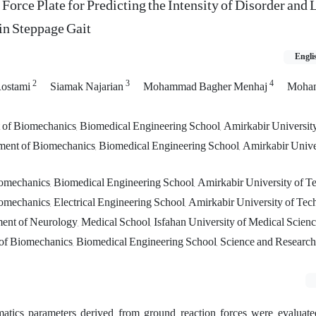
Force Plate for Predicting the Intensity of Disorder and 
 in Steppage Gait
Engli
2
3
4
Rostami
Siamak Najarian
Mohammad Bagher Menhaj
Moham
of Biomechanics, Biomedical Engineering School, Amirkabir Universit
ment of Biomechanics, Biomedical Engineering School, Amirkabir Unive
iomechanics, Biomedical Engineering School, Amirkabir University of 
omechanics, Electrical Engineering School, Amirkabir University of Te
ment of Neurology, Medical School, Isfahan University of Medical Scien
f Biomechanics, Biomedical Engineering School, Science and Research 
matics parameters derived from ground reaction forces were evaluated