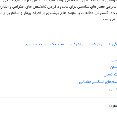
وانایی ها باشند. این مطالعه می تواند سبب گسترش کاربردهای بالی
 معرفی معیارهای مناسبی برای محدود کردن تشخیص های افتراقی و اندازه 
ردد. گسترش مطالعات با نمونه های بیشتری از افراد بیمار و سالم برای 
 می رسد.
گی پا
مرکز فشار
راه رفتن
سینتیک
شدت بیماری
سان
سان
 انسان
م‌های اسکلتی عضلانی
خشی
Engli