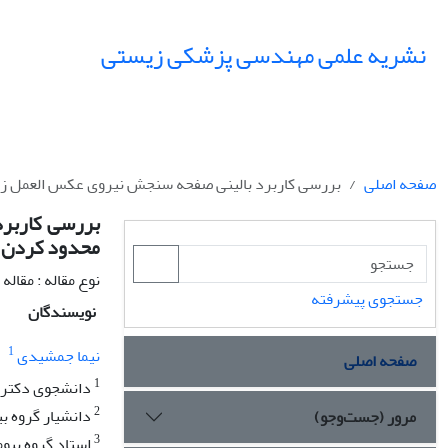
نشریه علمی مهندسی پزشکی زیستی
صفحه اصلی
بررسی کاربرد بالینی صفحه سنجش نیروی عکس العمل زم
بررسی کاربر
محدود کردن ت
نوع مقاله : مقال
جستجوی پیشرفته
نویسندگان
1
نیما جمشیدی
صفحه اصلی
1
دانشجوی دکترای
2
دانشیار گروه ب
مرور (جست‌وجو)
3
استاد گروه بیو