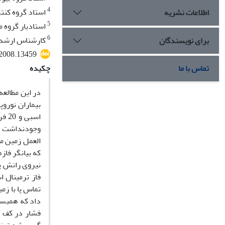
4
استاد گروه کنت
اطلاعات نشریه
5
استادیار گروه 
6
کارشناس ارشد ب
برای نویسندگان
.2008.13459
تماس با ما
چکیده
در این مطالع
اسب
العمل زمین م
که بیانگر فا
نیروی رانش پا
فاز ترمینال 
تماس پا با زم
داد که همبست
فشار در کف پ