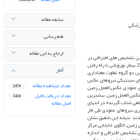
سابقه مقاله
پزشکی
هم رسانی
ارجاع به این مقاله
دن تشخیص های افتراقی در
بیماران نوروپاتی و اندازه گیری شدت ناتوانایی در طی گام برداشتن ارزیابی شده است. 25 بیمار نوروپاتی با راه رفتن
آمار
بین دو گروه تفاوت معناداری
ن 2±10 بار برای محاسبه متغیرهای سینتیکی نیروهای عکس
تعداد مشاهده مقاله
2,474
وی عمودی عکس العمل زمین
 عکس العمل زمین، بیشترین
تعداد دریافت فایل
1,424
لفی شتاب گیرنده در انتهای
اصل مقاله
اری نیروهای عمودی طی فاز
دند. نتیجه این تحقیق نشان
زمین، الگوی جابجایی مرکز
 تشخیص افتراقی و اندازه