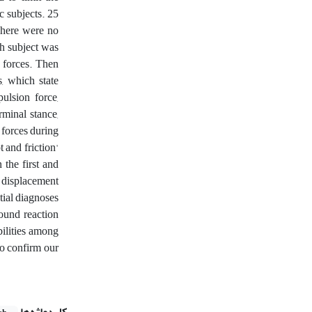
c subjects. 25
There were no
ch subject was
n forces. Then
, which state
ulsion force,
minal stance,
l forces during
t and friction'
 the first and
 displacement
ntial diagnoses
round reaction
abilities among
to confirm our
کلیدواژه‌ها