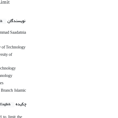
Limit
نویسندگان
sh
mad Saadatnia
y of Technology
rsity of
Technology
chnology
ces
Branch, Islamic
چکیده
English
 to limit the