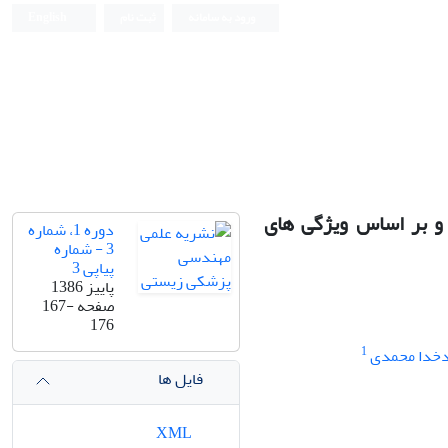
ورود به سامانه
ثبت نام
English
Iranian Journal of Biomedical Engineering (IJBME)
ی و بر اساس ویژگی های
دوره 1، شماره
3 - شماره
پیاپی 3
پاییز 1386
صفحه
167-
176
1
دخدا محمدی
فایل ها
XML