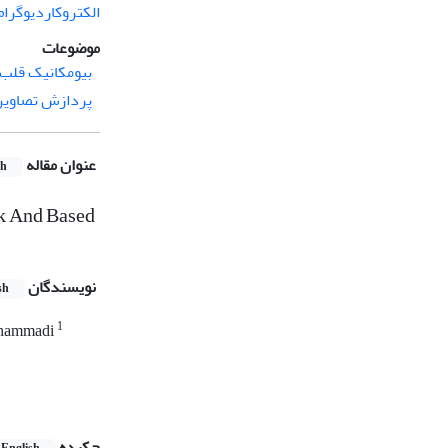
الکتروکاردیوگرام
موضوعات
بیومکانیک قلب 
پردازش تصاویر
عنوان مقاله
sh
rk And Based
نویسندگان
sh
1
ohammadi
چکیده