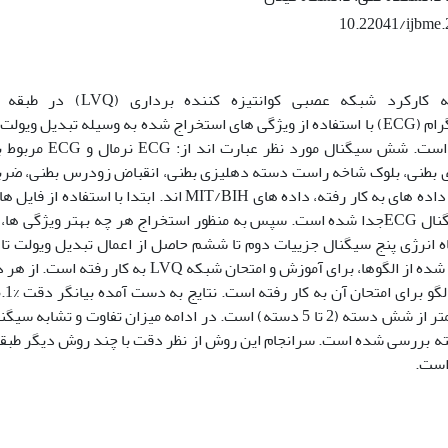
10.22041/ijbme
ه کارکرد شبکه عصبی کوانتیزه کننده برداری
(LVQ)
در طبقه 
رام
(ECG)
با استفاده از ویژگی های استخراج شده به وسیله تبدیل ویولت
ست. شش سیگنال مورد نظر عبارت اند از:
ECG
نرمال و
ECG
مربوط ب
بطنی، بلوک شاخه راست دسته دهلیزی بطنی، انقباض زودرس بطنی، ضربان
اده های به کار رفته، داده های
MIT/BIH
اند. ابتدا با استفاده از فایل 
نال
ECG
جدا شده است. سپس به منظور استخراج هر چه بهتر ویژگی ها، ا
اه انرژی پنج سیگنال جزییات دوم تا ششم حاصل از اعمال تبدیل ویولت 
ده از الگوها، برای آموزش و امتحان شبکه
LVQ
فته بررسی شده است. سرانجام این روش از نظر دقت با چند روش دیگر طبقه 
است
.