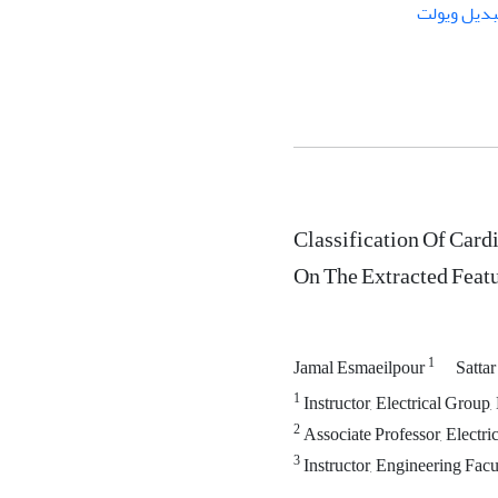
بدیل ویولت
Classification Of Car
On The Extracted Feat
1
Jamal Esmaeilpour
Satta
1
Instructor, Electrical Group
2
Associate Professor, Electri
3
Instructor, Engineering Facu