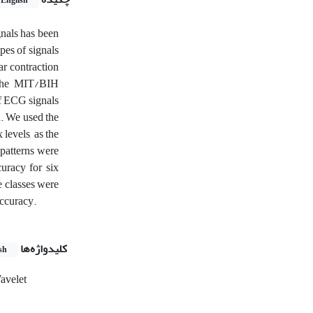
English
gnals has been
pes of signals
ar contraction
 the MIT/BIH
of ECG signals
d. We used the
 levels, as the
 patterns were
curacy for six
he classes were
accuracy.
کلیدواژه‌ها
sh
avelet