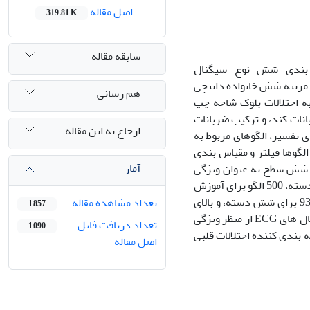
اصل مقاله
319.81 K
سابقه مقاله
بندی شش نوع سیگنال
 مرتبه شش خانواده دابیچی
هم رسانی
ه اختلالات بلوک شاخه چپ
ات کند، و ترکیب ضربانات
ارجاع به این مقاله
های تفسیر، الگوهای مربوط به
لگوها فیلتر و مقیاس بندی
آمار
تا شش سطح به عنوان ویژگی
به کار رفته است. از هر دسته، 500 الگو برای آموزش
شبکه و 100 الگو برای امتحان آن به کار رفته است. نتایج به دست آمده بیانگر دقت %93.1 برای شش دسته، و بالای
تعداد مشاهده مقاله
1,857
ECG
از منظر ویژگی
تعداد دریافت فایل
1,090
بندی کننده اختلالات قلبی
اصل مقاله