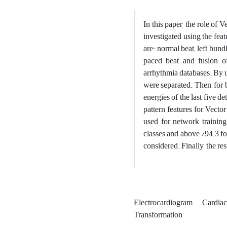
In this paper, the role of
investigated using the fea
are: normal beat, left bun
paced beat and fusion 
arrhythmia databases. By us
were separated. Then, for b
energies of the last five d
pattern features for Vecto
used for network training
classes and above %94.3 for
considered. Finally, the r
Electrocardiogram
Cardia
Transformation