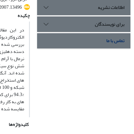
.2007.13496
اطلاعات نشریه
چکیده
برای نویسندگان
در این مقال
الکتروکاردیوگ
تماس با ما
بررسی شده ا
دسته دهلیزی 
نرمال با آرام
.
د
شش نوع سیگ
شده اند. آنگ
های استخراج ش
%94.3 برای کمتر از شش دسته (2 تا 5 دسته) است. در ادامه میزان تفاوت و تشابه سیگنال های
های به کار ر
مقایسه شده 
کلیدواژه‌ها