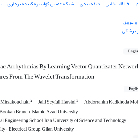
اختلالات قلبی
طبقه بندی
شبکه عصبی کوانتیزه کننده برداری
ت
و عروق
 پزشکی
Engli
diac Arrhythmias By Learning Vector Quantizater Netwo
ures From The Wavelet Transformation
Engli
2
3
r Mirzakouchaki
Jalil Seyfali Harsini
Abdorrahim Kadkhoda M
, Bookan Branch, Islamic Azad University
cal Engineering School, Iran University of Science and Technology
lty- Electrical Group, Gilan University