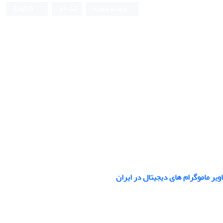
ورود به سامانه
ثبت نام
English
Iranian Journal of Biomedical Engineering (IJBME)
ر ماموگرام های دیجیتال در ایران