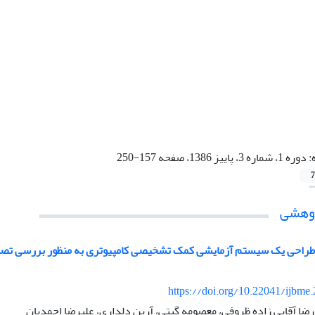
:
دوره 1، شماره 3، پاییز 1386، صفحه 157-250
7
ژوهشی
و طراحی یک سیستم آزمایشی کمک تشخیصی کامپیوتری به منظور بررسی تصاوی
https://doi.org/10.22041/ijbme
 رضا آقایی زاده ظروفی، معصومه گیتی، آرین دلداری، علیرضا احمدیان