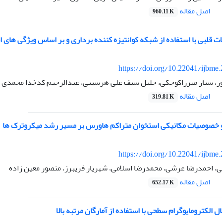
اصل مقاله
960.11 K
ات قلبی با استفاده از شبکه کوانتیزه کننده برداری و بر اساس ویژگی های 
https://doi.org/10.22041/ijbme
ر، ستار میرزاکوچکی، جلیل سیف علی هرسینی، عبدالرحیم کدخدا محمدی
اصل مقاله
319.81 K
 و خصوصیات مکانیکی استخوان متراکم هاورس بر مسیر رشد میکروترک ها
https://doi.org/10.22041/ijbme
، احمدرضا عرشی، محمدرضا اسلامی، شهریار فریبرز، منصور معین زاده
اصل مقاله
652.17 K
 الکترومایوگرام سطحی با استفاده از آمارگان مرتبه بالا