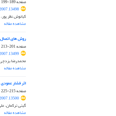
صفحه
189-199
.2007.13498
کیانوش نظر پور،
مشاهده مقاله
روش های اتصال گر
صفحه
201-213
.2007.13499
محمدرضا یزدچی،
مشاهده مقاله
اثر فشار عمودی 
صفحه
215-225
.2007.13500
گیتی ترکمان، علی
مشاهده مقاله