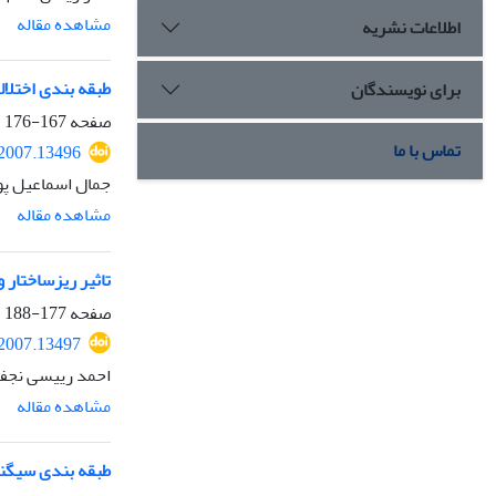
مشاهده مقاله
اطلاعات نشریه
طبقه بندی اختلال
برای نویسندگان
صفحه
167-176
تماس با ما
.2007.13496
جمال اسماعیل پو
مشاهده مقاله
تاثیر ریزساختار
صفحه
177-188
.2007.13497
احمد رییسی نجفی
مشاهده مقاله
طبقه بندی سیگنال