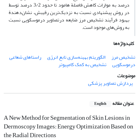
درصد به موازات کاهش فاصلة هامود تا حدود 3/2 درصد توسط
در روش پیشنهادی نسبت به نزدیک‌ترین رقیبش، نشان‌دهندة
بهبود فرآیند تشخیص مرز ضایعه درتصاویر درموسکوپی نسبت
به روش‌های موجود است.
کلیدواژه‌ها
تشخیص مرز
الگوریتم بهینه‌‌سازی تابع انرژی
راستاهای شعاعی
درموسکوپی
تشخیص به کمک کامپیوتر
موضوعات
پردازش تصاویر پزشکی
عنوان مقاله
English
A New Method for Segmentation of Skin Lesions in
Dermoscopy Images: Energy Optimization Based on
the Radial Directions