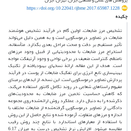
پژوهش های علمی و صنعتی ایران، تهران، ایران
https://doi.org/10.22041/ijbme.2017.65987.1228
چکیده
تشخیص مرز ضایعات، اولین گام در فرآیند تشخیص هوشمند
ضایعات در تصاویر درموسکوپی است و به همین دلیل می‌تواند
تأثیر مستقیم بر دقت و صحت مراحل بعدی بگذارد. متأسفانه،
استخراج مرز ضایعات با محدودیت­هایی از قبیل وجود مرز­های
نامنظم، کنتراست ضعیف در برخی نواحی و وجود آرتیفکت مواجه‌
است. هدف از این مقاله، ارائة نسخه­ای بهبود­یافته از تکنیک
بهینه­سازی تابع انرژی برای تفکیک ضایعات از پوست در فرآیند
پردازش تصاویر درموسکوپی است. این نسخه، از ایده­ای برمبنای
مفهوم راستاهای شعاعی در روند تکامل کانتور استفاده می‌کند،
که کاهش حساسیت تخمین مرز ضایعات به محدودیت‌های
ذکرشده را به دنبال دارد. عملکرد روش ارائه‌شده روی مجموعه
دادگانی از تصاویر درموسکوپی گرفته‌شده از ضایعات مختلف با
اندازه و مرزهای متفاوت، آزموده شده و نتایج حاصل از این روش
با استفاده از معیارهای استاندارد با نتایج چند روش رقیب
مقایسه می­شود. افزایش نرخ تشخیص درست به میزان 6.17