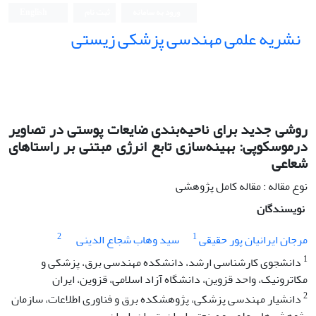
ورود به سامانه
ثبت نام
English
نشریه علمی مهندسی پزشکی زیستی
Iranian Journal of Biomedical Engineering (IJBME)
روشی جدید برای ناحیه‌‌بندی ضایعات پوستی در تصاویر
درموسکوپی: بهینه‌سازی تابع انرژی مبتنی بر راستاهای
شعاعی
نوع مقاله : مقاله کامل پژوهشی
نویسندگان
2
1
مرجان ایرانیان پور حقیقی
سید وهاب شجاع الدینی
1
دانشجوی کارشناسی ارشد، دانشکده مهندسی برق، پزشکی و
مکاترونیک، واحد قزوین، دانشگاه آزاد اسلامی، قزوین، ایران
2
دانشیار مهندسی پزشکی، پژوهشکده برق و فناوری اطلاعات، سازمان