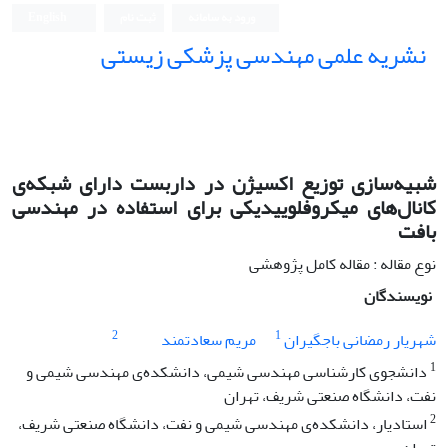
ورود به سامانه
ثبت نام
English
نشریه علمی مهندسی پزشکی زیستی
Iranian Journal of Biomedical Engineering (IJBME)
شبیه‌سازی توزیع اکسیژن در داربست دارای شبکه‌ی
کانال‌های میکروفلوییدیکی برای استفاده در مهندسی
بافت
نوع مقاله : مقاله کامل پژوهشی
نویسندگان
2
1
شهریار رمضانی باجگیران
مریم سعادتمند
1
دانشجوی کارشناسی مهندسی شیمی، دانشکده‌ی مهندسی شیمی و
نفت، دانشگاه صنعتی شریف، تهران
2
استادیار، دانشکده‌ی مهندسی شیمی و نفت، دانشگاه صنعتی شریف،