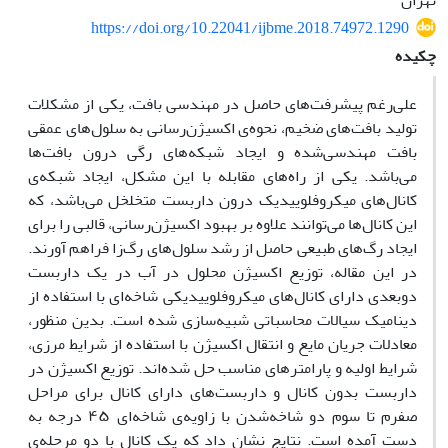
تهران
https://doi.org/10.22041/ijbme.2018.74972.1290
چکیده
علی‌رغم پیشرفت‌های حاصل در مهندسی بافت، یکی از مشکلات
تولید بافت‌های ضخیم، نحوه‌ی اکسیژن‌رسانی به سلول‌های عمقی
بافت مهندسی‌شده و ایجاد شبکه‌های رگی درون بافت‌ها
می‌باشد‍‍. یکی از راه‌های مقابله با این مشکل، ایجاد شبکه‌ی
کانال‌های میکروفلوییدیک درون داربست متخلخل می‌باشد، که
این کانال‌ها می‌توانند علاوه بر بهبود اکسیژن‌رسانی‌، قالبی را برای
ایجاد رگ‌های طبیعی حاصل از رشد سلول‌های رگ‌زا فراهم آورند.
در این مقاله، توزیع اکسیژن محلول در آب در یک داربست
دوبعدی دارای کانال‌های میکروفلوییدیکی شاخه‌ای با استفاده از
دینامیک سیالات محاسباتی شبیه‌سازی شده است. بدین منظور،
معادلات جریان مایع و انتقال اکسیژن با استفاده از شرایط مرزی،
شرایط اولیه و پارامترهای مناسب حل شده‌اند. توزیع اکسیژن در
داربست بدون کانال و داربست‌های دارای کانال برای مراحل
صفرم تا سوم دو شاخه‌شدن با زاویه‌ی شاخه‌ای ۴۵ درجه به
دست آمده است. نتایج نشان داد که یک کانال با دو مرحله‌ی