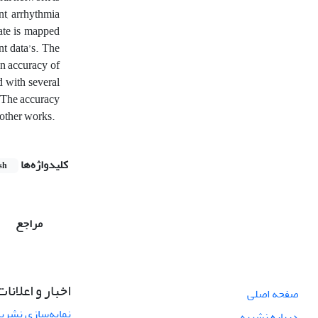
ent, arrhythmia
rate is mapped
nt data’s. The
on accuracy of
d with several
. The accuracy
 other works.
کلیدواژه‌ها
sh
مراجع
اخبار و اعلانات
صفحه اصلی
نمایه‌سازی نشریه
درباره نشریه