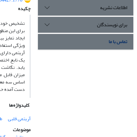
554427.1776
اطلاعات نشریه
چکیده
تشخیص خودکار 
برای نویسندگان
برای این منظو
ایجاد تمایز ب
تماس با ما
ویژگی استفاد
آریتمی دارای 
یک تابع اختص
یابد. نگاشت 
میزان قابل م
اساس سه معیا
دست آمده حدود 24/96 درصد بوده که نشان دهنده‌ی کارایی بهتر روش پیشنهادی در م
کلیدواژه‌ها
آریتمی قلبی
طب
موضوعات