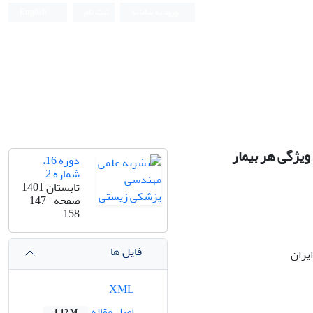
ورود به سامانه
ثبت نام
English
Iranian Journal of Biomedical Engineering (IJBME)
ویژگی هر بیمار
دوره 16،
شماره 2
تابستان 1401
صفحه
147-
158
فایل ها
یران
XML
اصل مقاله
1.12 M