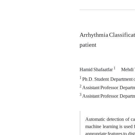
Arrhythmia Classifica
patient
1
Hamid Shafaatfar
Mehdi 
1
Ph.D. Student, Department o
2
Assistant Professor, Departm
3
Assistant Professor, Departm
Automatic detection of car
machine learning is used fo
appropriate features to dis