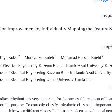
‌های حیاتی
Engli
tion Improvement by Individually Mapping the Feature S
Engli
2
3
2
Taghizadeh
Morteza Valizadeh
Mohamad Hossein Fatehi
f Electrical Engineering, Kazerun Branch, Islamic Azad University, Kaze
ent of Electrical Engineering, Kazerun Branch, Islamic Azad University,
ent of Electrical Engineering, Urmia University, Urmia, Iran
diac arrhythmias is very important for the successful treatment of hea
r this purpose. To correctly classify arrhythmic classes, it is important 
tinguish between different classes. In this paper, a deep convolutional neu