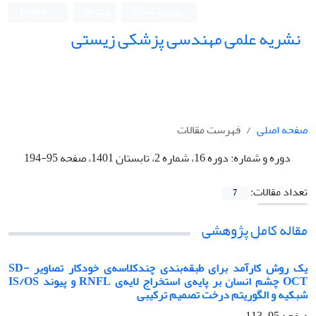
ورود به سامانه
ثبت نام
English
نشریه علمی مهندسی پزشکی زیستی
Iranian Journal of Biomedical Engineering (IJBME)
صفحه اصلی
فهرست مقالات
دوره و شماره:
دوره 16، شماره 2، تابستان 1401، صفحه 95-194
تعداد مقالات:
7
مقاله کامل پژوهشی
یک روش کارآمد برای طبقه‌بندی چندکلاسه‌ی خودکار تصاویر SD-
OCT چشم انسان بر پایه‌ی استخراج لایه‌ی RNFL و پیوند IS/OS
شبکیه و الگوریتم درخت تصمیم ترکیبی