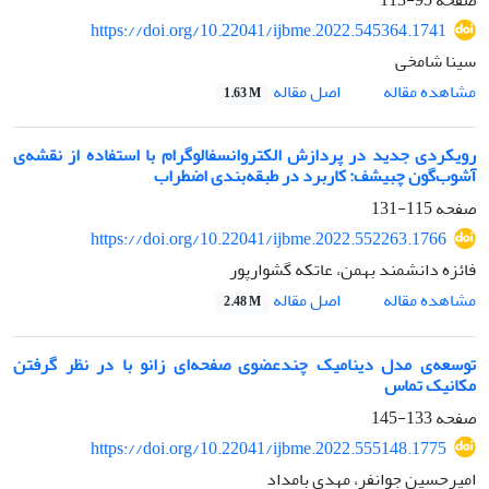
صفحه
95-113
https://doi.org/10.22041/ijbme.2022.545364.1741
سینا شامخی
اصل مقاله
مشاهده مقاله
1.63 M
رویکردی جدید در پردازش الکتروانسفالوگرام با استفاده از نقشه‌ی
آشوب‌گون چبیشف: کاربرد در طبقه‌بندی اضطراب
صفحه
115-131
https://doi.org/10.22041/ijbme.2022.552263.1766
فائزه دانشمند بهمن، عاتکه گشوارپور
اصل مقاله
مشاهده مقاله
2.48 M
توسعه‌ی مدل دینامیک چندعضوی صفحه‌ای زانو با در نظر گرفتن
مکانیک تماس
صفحه
133-145
https://doi.org/10.22041/ijbme.2022.555148.1775
امیرحسین جوانفر، مهدی بامداد