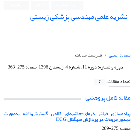
ورود به سامانه
ثبت نام
English
نشریه علمی مهندسی پزشکی زیستی
Iranian Journal of Biomedical Engineering (IJBME)
صفحه اصلی
فهرست مقالات
دوره و شماره:
دوره 11، شماره 4، زمستان 1396، صفحه 275-363
تعداد مقالات:
7
مقاله کامل پژوهشی
پیاده‌سازی فیلتر ذره‌ای-‌حاشیه‌ای کالمن گسترش‌یافته به‌صورت
مجذور مربعات در پردازش سیگنال ECG
صفحه
275-289