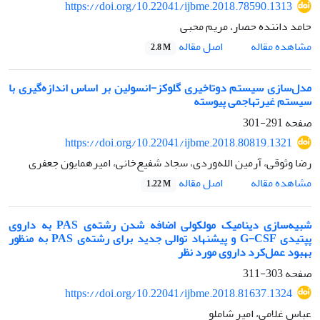
https://doi.org/10.22041/ijbme.2018.78590.1313
حامد داننده حصار، مریم محبی
اصل مقاله
مشاهده مقاله
2.8 M
مدل‌سازی سیستم دوتاخیری گلوکز-انسولین بر اساس اندازه‌گیری با
سیستم غیرتهاجمی پیوسته
صفحه
291-301
https://doi.org/10.22041/ijbme.2018.80819.1321
رضا وثوقی، آرمین الله‌وردی، سجاد شفیع‌خانی، امیرهمایون جعفری
اصل مقاله
مشاهده مقاله
1.22 M
شبیه‌سازی دینامیک مولکولی اضافه شدن رشته‌ی PAS به داروی
پپتیدی G-CSF و پیشنهاد توالی جدید برای رشته‌ی PAS به منظور
بهبود عمل‌کرد داروی مورد نظر
صفحه
303-311
https://doi.org/10.22041/ijbme.2018.81637.1324
عباس غلامی، امیر شاملو