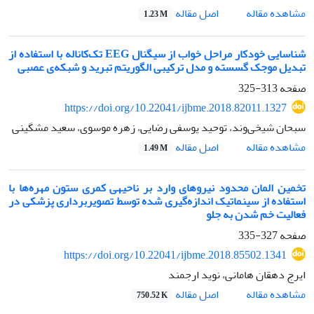
اصل مقاله
مشاهده مقاله
1.23 M
شناسایی خودکار مراحل خواب از سیگنال EEG تک‌کاناله با استفاده از
تبدیل موجک گسسته و مدل ترکیبی الگوریتم تبرید و شبکه‌ی عصبی
صفحه
313-325
https://doi.org/10.22041/ijbme.2018.82011.1327
سبحان شیخی‌وند، توحید یوسفی رضایی، زهره موسوی، سعید مشگینی
اصل مقاله
مشاهده مقاله
1.49 M
تخمین المان محدود نیروهای وارد بر ناحیهی کمری ستون مهره‌ها با
استفاده از سینماتیک اندازه‌گیری شده توسط تصویربرداری پزشکی در
فعالیت خم شدن به جلو
صفحه
327-335
https://doi.org/10.22041/ijbme.2018.85502.1341
ایرج دهقان هامانی، نوید ارجمند
اصل مقاله
مشاهده مقاله
750.52 K