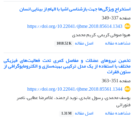
استخراج ویژگی‌ها جهت بازشناسی اشیا با الهام از بینایی انسان
صفحه
337-349
https://doi.org/10.22041/ijbme.2018.85614.1343
هیوا صوفی کریمی، کریم محمدی
اصل مقاله
مشاهده مقاله
1018.52 K
تخمین نیروهای عضلات و مفاصل کمری تحت فعالیت‌های فیزیکی
مختلف با استفاده از یک مدل ترکیبی بهینه‌سازی و الکترومایوگرافی از
ستون فقرات
صفحه
351-363
https://doi.org/10.22041/ijbme.2018.85561.1344
یوسف محمدی، رسول عابدی، نوید ارجمند، غلامرضا عطایی، ناصر
فتورائی
اصل مقاله
مشاهده مقاله
1.31 M