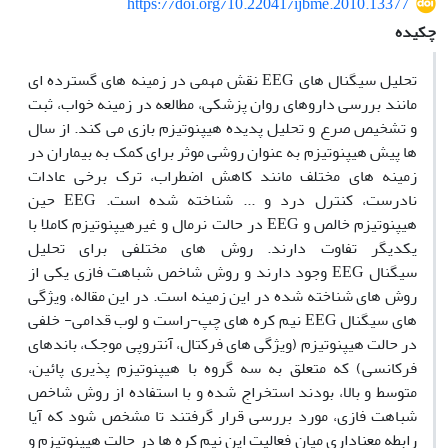
https://doi.org/10.22041/ijbme.2010.13377
چکیده
تحلیل سیگنال های
EEG
نقش مهمی در زمینه های گسترده ای
مانند بررسی داروهای روان پزشکی، مطالعه در زمینه خواب، ثبت
و تشخیص صرع و تحلیل پدیده هیپنوتیزم بازی می کند. از سال
ها پیش هیپنوتیزم به عنوان روشی موثر برای کمک به بیماران در
زمینه های مختلف مانند کاهش اضطراب، ترک برخی عادات
نادرست، کنترل درد و ... شناخته شده است.
EEG
حین
هیپنوتیزم خالص و
EEG
در حالت نرمال و غیرهیپنوتیزم کاملا با
یکدیگر تفاوت دارند. روش های مختلفی برای تحلیل
سیگنال
EEG
وجود دارند و روش شاخص شباهت فازی یکی از
روش های شناخته شده در این زمینه است. در این مقاله، ویژگی
های سیگنال
EEG
نیم کره های چپ-راست و لوب قدامی- خلفی
در حالت هیپنوتیزم (ویژگی های فرکتال، آنتروپی موجک، باندهای
فرکانسی) که متعلق به سه گروه با هیپنوتیزم پذیری پائین،
متوسط و بالا، بودند استخراج شده و با استفاده از روش شاخص
شباهت فازی، مورد بررسی قرار گرفتند تا مشخص شود که آیا
رابطه معناداری میان فعالیت این نیم کره ها در حالت هیپنوتیزم و