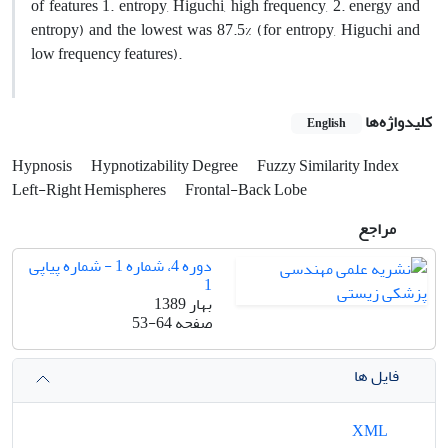
of features 1. entropy, Higuchi, high frequency, 2. energy and
entropy) and the lowest was 87.5% (for entropy, Higuchi and
low frequency features).
کلیدواژه‌ها
English
Hypnosis
Hypnotizability Degree
Fuzzy Similarity Index
Left-Right Hemispheres
Frontal-Back Lobe
مراجع
دوره 4، شماره 1 - شماره پیاپی
1
بهار 1389
صفحه
53-64
فایل ها
XML