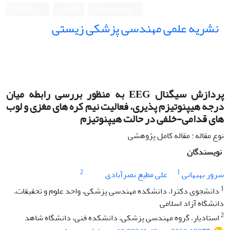
ورود به سامانه
ثبت نام
English
نشریه علمی مهندسی پزشکی زیستی
Iranian Journal of Biomedical Engineering (IJBME)
پردازش سیگنال EEG به منظور بررسی رابطه میان
درجه هیپنوتیزم پذیری، فعالیت نیم کره های مغزی و لوب
های قدامی-خلفی در حالت هیپنوتیزم
نوع مقاله : مقاله کامل پژوهشی
نویسندگان
2
1
سرور بهبهانی
علی مطیع نصرآبادی
1
دانشجوی دکترا، دانشکده مهندسی پزشکی، واحد علوم و تحقیقات،
دانشگاه آزاد اسلامی
2
استادیار، گروه مهندسی پزشکی، دانشکده فنی، دانشگاه شاهد