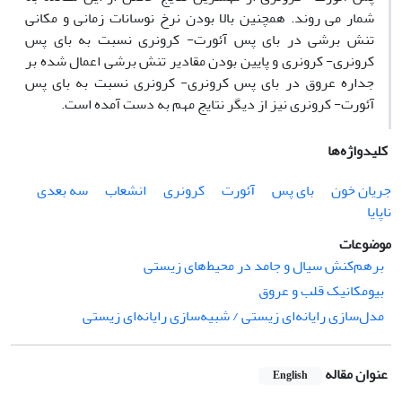
شمار می روند. همچنین بالا بودن نرخ نوسانات زمانی و مکانی
تنش برشی در بای پس آئورت- کرونری نسبت به بای پس
کرونری- کرونری و پایین بودن مقادیر تنش برشی اعمال شده بر
جداره عروق در بای پس کرونری- کرونری نسبت به بای پس
آئورت- کرونری نیز از دیگر نتایج مهم به دست آمده است.
کلیدواژه‌ها
جریان خون
بای پس
آئورت
کرونری
انشعاب
سه بعدی
ناپایا
موضوعات
برهم‌کنش سیال و جامد در محیط‌های زیستی
بیومکانیک قلب و عروق
مدل‌سازی رایانه‌ای زیستی / شبیه‌سازی رایانه‌ای زیستی
عنوان مقاله
English