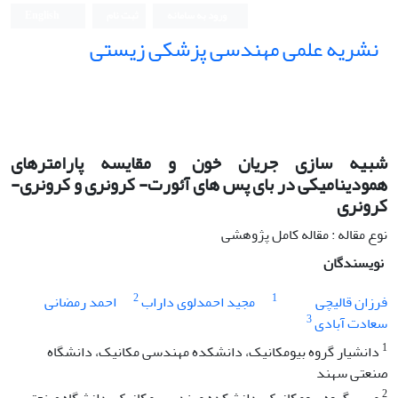
ورود به سامانه
ثبت نام
English
نشریه علمی مهندسی پزشکی زیستی
Iranian Journal of Biomedical Engineering (IJBME)
شبیه سازی جریان خون و مقایسه پارامترهای
همودینامیکی در بای پس های آئورت- کرونری و کرونری-
کرونری
نوع مقاله : مقاله کامل پژوهشی
نویسندگان
2
1
فرزان قالیچی
مجید احمدلوی داراب
احمد رمضانی
3
سعادت آبادی
1
دانشیار گروه بیومکانیک، دانشکده مهندسی مکانیک، دانشگاه
صنعتی سهند
2