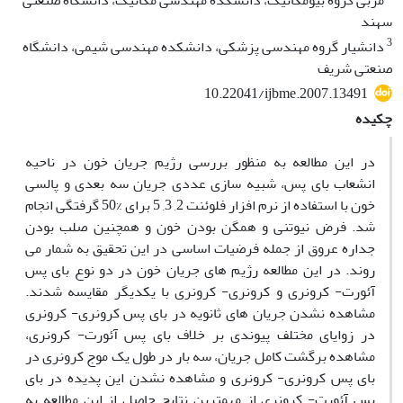
مربی گروه بیومکانیک، دانشکده مهندسی مکانیک، دانشگاه صنعتی
سهند
3
دانشیار گروه مهندسی پزشکی، دانشکده مهندسی شیمی، دانشگاه
صنعتی شریف
10.22041/ijbme.2007.13491
چکیده
در این مطالعه به منظور بررسی رژیم جریان خون در ناحیه
انشعاب بای پس، شبیه سازی عددی جریان سه بعدی و پالسی
خون با استفاده از نرم افزار فلوئنت 2, 3, 5 برای %50 گرفتگی انجام
شد. فرض نیوتنی و همگن بودن خون و همچنین صلب بودن
جداره عروق از جمله فرضیات اساسی در این تحقیق به شمار می
روند. در این مطالعه رژیم های جریان خون در دو نوع بای پس
آئورت- کرونری و کرونری- کرونری با یکدیگر مقایسه شدند.
مشاهده نشدن جریان های ثانویه در بای پس کرونری- کرونری
در زوایای مختلف پیوندی بر خلاف بای پس آئورت- کرونری،
مشاهده برگشت کامل جریان، سه بار در طول یک موج کرونری در
بای پس کرونری- کرونری و مشاهده نشدن این پدیده در بای
پس آئورت- کرونری از مهمترین نتایج حاصل از این مطالعه به