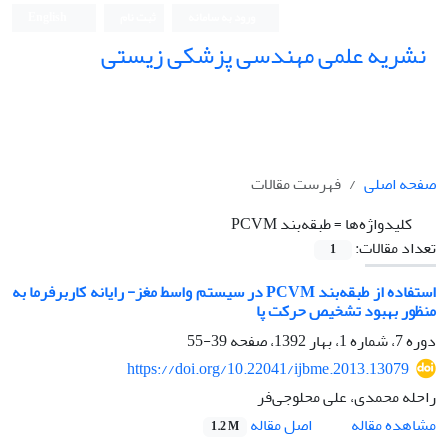
ورود به سامانه
ثبت نام
English
نشریه علمی مهندسی پزشکی زیستی
Iranian Journal of Biomedical Engineering (IJBME)
صفحه اصلی
فهرست مقالات
کلیدواژه‌ها =
طبقه‌بند PCVM
تعداد مقالات:
1
استفاده از طبقه‌بند PCVM در سیستم واسط مغز- رایانه کاربرفرما به
منظور بهبود تشخیص حرکت پا
دوره 7، شماره 1، بهار 1392، صفحه
39-55
https://doi.org/10.22041/ijbme.2013.13079
راحله محمدی، علی محلوجی‌فر
اصل مقاله
مشاهده مقاله
1.2 M