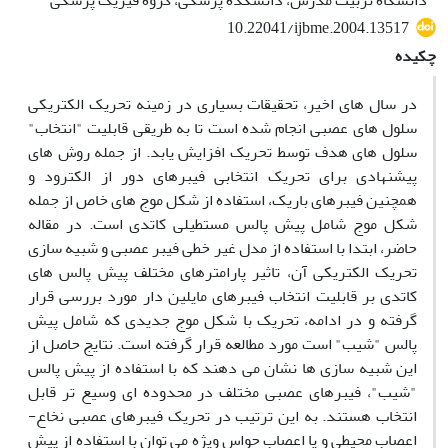
دانشگاه تربیت مدرس، دانشکده پزشکی، گروه فیزیک پزشکی
10.22041/ijbme.2004.13517
چکیده
در سال های اخیر، تحقیقات بسیاری در زمینه تحریک الکتریکی
سلول های عصبی انجام شده است تا به طریقی قابلیت "انتخاب"
سلول های هدف توسط تحریک افزایش یابد. از جمله روش های
پیشنهادی برای تحریک انتخابی فیبرهای دور از الکترود و
همچنین فیبرهای باریک، استفاده از شکل موج های خاص از جمله
شکل موج شامل پیش پالس مستطیلی کاتدی است. در مقاله
حاضر، ابتدا با استفاده از مدل غیر خطی فیبر عصبی و شبیه سازی
تحریک الکتریکی آن، تاثیر پارامترهای مختلف پیش پالس های
کاتدی بر قابلیت انتخاب فیبرهای مایلین دار مورد بررسی قرار
گرفته و در ادامه، تحریک با شکل موج جدیدی که شامل پیش
پالس "شیب" است مورد مطالعه قرار گرفته است. نتایج حاصل از
این شبیه سازی ها نشان می دهند که با استفاده از پیش پالس
"شیب"، فیبرهای عصبی مختلف در محدوده ای وسیع تر قابل
انتخاب هستند. به این ترتیب در تحریک فیبرهای عصبی نخاع-
اعصاب محیطی و یا اعصاب حواس ویژه می توان با استفاده از پیش