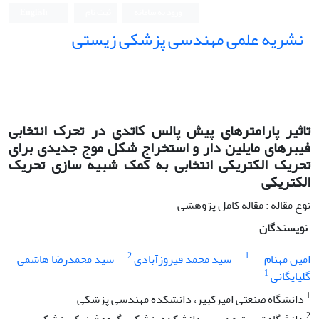
ورود به سامانه
ثبت نام
English
نشریه علمی مهندسی پزشکی زیستی
Iranian Journal of Biomedical Engineering (IJBME)
تاثیر پارامترهای پیش پالس کاتدی در تحرک انتخابی
فیبرهای مایلین دار و استخراج شکل موج جدیدی برای
تحریک الکتریکی انتخابی به کمک شبیه سازی تحریک
الکتریکی
نوع مقاله : مقاله کامل پژوهشی
نویسندگان
2
1
امین مهنام
سید محمد فیروزآبادی
سید محمدرضا هاشمی
1
گلپایگانی
1
دانشگاه صنعتی امیرکبیر، دانشکده مهندسی پزشکی
2