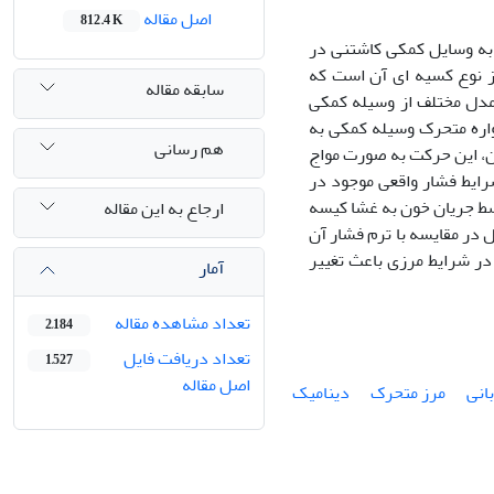
اصل مقاله
812.4 K
 به وسایل کمکی کاشتنی در
ز نوع کسیه ای آن است که
سابقه مقاله
مدل مختلف از وسیله کمکی
 صورت عددی تحلیل شده است. در مدل 1، حرکت دیواره متحرک وسیله کمکی به
هم رسانی
حرک در جریان، این حرکت به صورت مواج
ار به مدل 2 اضافه شده تا تاثیر شرایط فشار واقعی موجود در
سط جریان خون به غشا کیسه
ارجاع به این مقاله
در مقایسه با ترم فشار آن
ر شرایط مرزی باعث تغییر
آمار
تعداد مشاهده مقاله
2,184
تعداد دریافت فایل
1,527
اصل مقاله
انی
مرز متحرک
دینامیک