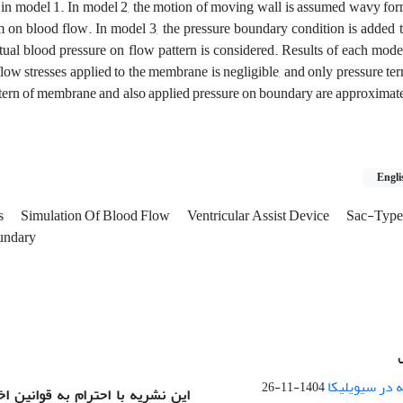
in model 1. In model 2, the motion of moving wall is assumed wavy for
m on blood flow. In model 3, the pressure boundary condition is added 
actual blood pressure on flow pattern is considered. Results of each mod
low stresses applied to the membrane is negligible, and only pressure term
tern of membrane and also applied pressure on boundary are approximate
Engli
cs
Simulation Of Blood Flow
Ventricular Assist Device
Sac-Type
undary
 در سیویلیکا
1404-11-26
این نشریه با احترام به قوانین ا