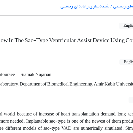
‌ای زیستی / شبیه‌سازی رایانه‌ای زیستی
Engli
low In The Sac-Type Ventricular Assist Device Using C
Engli
atouraee
Siamak Najarian
aboratory, Department of Biomedical Engineering, Amir Kabir Universit
l world, because of increase of heart transplantation demand, long-te
more needed. Implantable sac-type is one of the newest of them produc
hree different models of sac-type VAD are numerically simulated. Sim