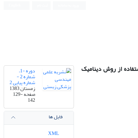
ورود به سامانه
ثبت نام
English
Iranian Journal of Biomedical Engineering (IJBME)
تفاده از روش دینامیک
دوره -1،
شماره 2 -
شماره پیاپی 2
زمستان 1383
صفحه
129-
142
فایل ها
XML