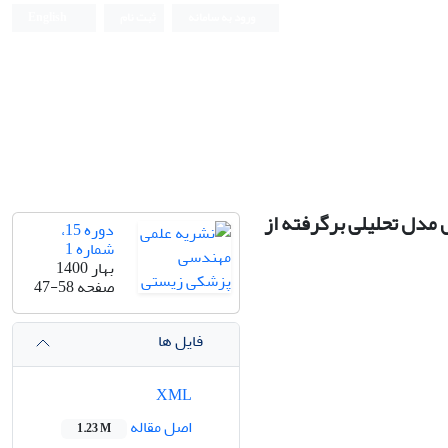
ورود به سامانه
ثبت نام
English
Iranian Journal of Biomedical Engineering (IJBME)
یز بر اساس مدل تحلیلی برگرفته از
دوره 15،
شماره 1
بهار 1400
صفحه
47-58
فایل ها
XML
اصل مقاله
1.23 M