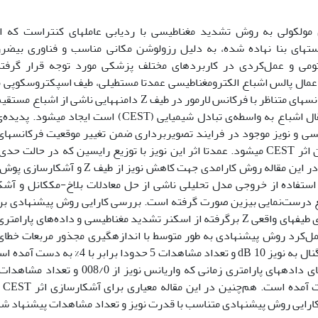
مولکولی به روش تشدید مغناطیسی با ردیابی عامل­های کنتراست که ا
ه­ای بنا نهاده شده، به دلیل رزولوشن مکانی مناسب و فناوری بی­ض
ومی و عمل‌کردی در کاربردهای مختلف پزشکی مورد توجه قرار گرفت
شود. در فرکانس­های متناظر با فرکانس لارمور در طیف Z دامنه­ه
معرف اثر انتقال اشباع به واسطه‌ی تبادل شیمیایی (CEST
مخدوش شدن اثر CEST می­شود. عمدتا اثر این نویز با توزیع رایسین که در حا
ع درست‌نمایی بیزین صورت گرفته است. بررسی کارایی روش­ پیشنهادی بر
اثر CEST روی طیف­های واقعی Z برگرفته از اسکنر تشدید مغناطیسی و داده‌های
5/0
رایی روش پیشنهادی متناسب با قدرت نویز و تعداد مشاهدات پیشنهاد ش