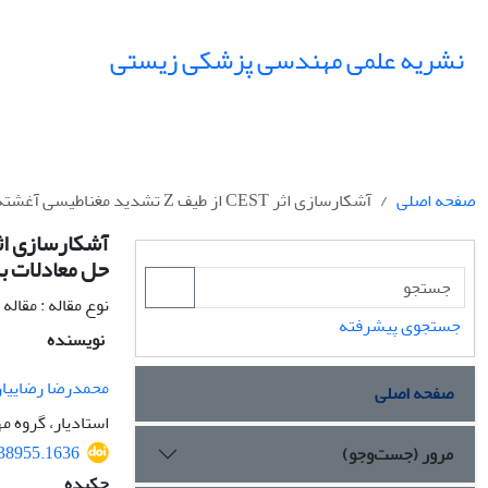
نشریه علمی مهندسی پزشکی زیستی
صفحه اصلی
آشکارسازی اثر CEST از طیف Z تشدید مغناطیسی آغشته به نویز بر اساس مدل تحلیلی برگرفته از حل معادلات بلاخ-مک‌کانل
حل معادلات ب
نوع مقاله : مقال
جستجوی پیشرفته
نویسنده
محمدرضا رضاییا
صفحه اصلی
استادیار، گروه 
138955.1636
مرور (جست‌وجو)
چکیده