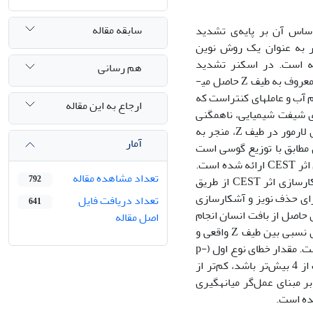
سابقه مقاله
ساس آن بر پایه‌ی تشدید
رر به عنوان یک روش نوین
ه است. در اسکنر تشدید
هم رسانی
مغناطیسی با اعمال پالس اشباع الکترومغناطیسی عمدتا مستطیلی، طیف اسپکتروسکوپی معروف به طیف Z حاصل می­
ایی ناشی از اشباع مستقیم آب و عامل­های کنتراست که
ارجاع به این مقاله
) است ایجاد می­شود. پدیده‌ی شیفت شیمیایی، ناهمگنی
میدان مغناطیسی و نویز موجود در فرایند تصویربرداری ضمن تغییر موقعیت فرکانس­های لارمور در طیف Z، منجر به
آمار
لت حدی مطابق با توزیع گوسی است
مدل می­شود. در این مقاله روش کارامدی جهت کاهش نویز از طیف Z و آشکارسازی پوش اثر CEST ارائه شده است.
تعداد مشاهده مقاله
نویز­زدایی، با استفاده از خروجی مدل تحلیلی ناشی از حل معادلات بلاخ-مک­کانل و آشکارسازی اثر CEST از طریق
792
ای حذف نویز و آشکارسازی
تعداد دریافت فایل
641
 پارامتری حاصل از بافت انسان انجام
اصل مقاله
شده است. عمل‌کرد روش پیشنهادی به طور متوسط با اندازه­گیری مجذور مربعات خطای نسبی بین طیف Z واقعی و
نویزی در سیگنال به نویز 10 dB و تعداد مشاهدات 5 حدودا برابر با 4% به دست آمده است. مقدار خطای نوع اول (p-
value) بر مبنای داده­های پارامتری زمانی که واریانس نویز از 008/0 و تعداد مشاهدات از 4 بیش‌تر باشد، کم‌تر از
0 به دست آمده است. هم‌چنین در این مقاله معیاری برای آشکارسازی اثر CEST بر مبنای عمل‌گر میانه­گیری
ده است.