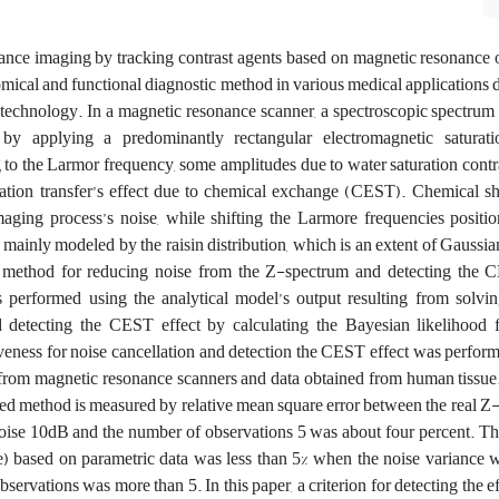
nce imaging by tracking contrast agents based on magnetic resonance o
omical and functional diagnostic method in various medical applications d
e technology. In a magnetic resonance scanner, a spectroscopic spectru
by applying a predominantly rectangular electromagnetic saturati
to the Larmor frequency, some amplitudes due to water saturation contra
ration transfer’s effect due to chemical exchange (CEST). Chemical sh
aging process’s noise, while shifting the Larmore frequencies position
 mainly modeled by the raisin distribution, which is an extent of Gaussian
nt method for reducing noise from the Z-spectrum and detecting the C
s performed using the analytical model’s output resulting from solvi
detecting the CEST effect by calculating the Bayesian likelihood 
veness for noise cancellation and detection the CEST effect was perfor
 from magnetic resonance scanners and data obtained from human tissue
ed method is measured by relative mean square error between the real 
 noise 10dB and the number of observations 5 was about four percent. Th
lue) based on parametric data was less than 5% when the noise variance
servations was more than 5. In this paper, a criterion for detecting the 