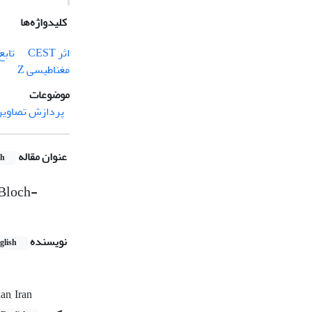
کلیدواژه‌ها
اثر CEST
تابع
مغناطیسی Z
موضوعات
پردازش تصاویر
عنوان مقاله
sh
 Bloch-
نویسنده
glish
n, Iran