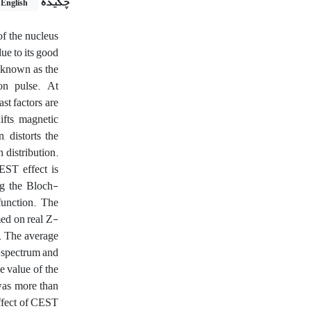
چکیده
English
f the nucleus
ue to its good
m known as the
on pulse. At
st factors are
ifts, magnetic
, distorts the
 distribution.
EST effect is
ng the Bloch-
function. The
med on real Z-
. The average
Z-spectrum and
e value of the
 was more than
effect of CEST