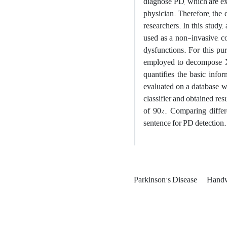
diagnose PD, which are exp
physician. Therefore, the 
researchers. In this stud
used as a non-invasive, co
dysfunctions. For this pu
employed to decompose X-
quantifies the basic info
evaluated on a database w
classifier and obtained resu
of 90%. Comparing differ
sentence for PD detection.
Parkinson's Disease
Handw