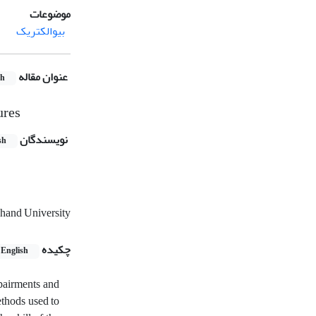
موضوعات
بیوالکتریک
عنوان مقاله
sh
ures
نویسندگان
sh
ahand University
چکیده
English
pairments and
ethods used to