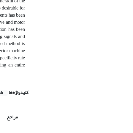
e skill of the
 desirable for
nents has been
tive and motor
tion has been
g signals and
sed method is
ector machine
pecificity rate
ing an entire
کلیدواژه‌ها
sh
مراجع