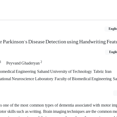
Engli
r Parkinson’s Disease Detection using Handwriting Feat
Engli
1
2
Peyvand Ghaderyan
iomedical Engineering, Sahand University of Technology, Tabriz, Iran
ational Neuroscience Laboratory, Faculty of Biomedical Engineering, S
is one of the most common types of dementia associated with motor im
otor skills such as writing. Brain imaging techniques are the common m