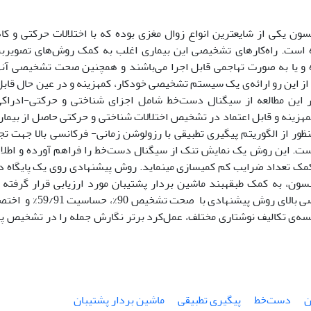
سون یکی از شایع­ترین انواع زوال مغزی بوده که با اختلالات حرکتی و کا
است. راه‌کارهای تشخیصی این بیماری­ اغلب به کمک روش‌های تصویرب
 و یا به صورت تهاجمی قابل اجرا می‌باشند و هم­چنین صحت تشخیصی آن­
ز این رو ارائه‌ی یک سیستم تشخیصی خودکار، کم­هزینه و در عین حال قابل
ر این مطالعه از سیگنال­ دست‌خط شامل اجزای شناختی و حرکتی-ادرا
­هزینه­ و قابل اعتماد در تشخیص اختلالات شناختی و حرکتی حاصل از بیم
ت. این روش یک نمایش تنک از سیگنال دست‌خط را فراهم آورده و اطلاعات
ینسون، به کمک طبقه­بند ماشین بردار پشتیبان مورد ارزیابی قرار گرفته
سه‌ی تکالیف نوشتاری مختلف، عمل‌کرد برتر نگارش جمله را در تشخیص پا
ن
دست‌خط
پیگیری تطبیقی
ماشین بردار پشتیبان