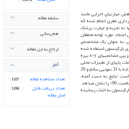
هش مهارت­های اجرایی مانند
سابقه مقاله
رداری مغزی انجام شده که
ها به تجربه و مهارت پزشک
هم رسانی
 اعتماد، مورد توجه محققان
کی، به عنوان یک مشخصه‌ی
اری پارکینسون استفاده شده
ارجاع به این مقاله
است. بدین منظور از الگوریتم پیگیری تطبیقی با رزولوشن زمانی- فرکانسی بالا جهت تجزیه­ی مشخصه­های x-y بهره
 پایه­ای از تغییرات محلی
آمار
نوشتار را به کمک تعداد ضرایب کم کمی­سازی می­نماید. روش پیشنهادی روی یک پایگاه داده با 31 نمونه­ی سالم و 29
 است. نتایج به دست آمده،
تعداد مشاهده مقاله
1,327
قدرت تشخیصی بالای روش پیشنهادی با صحت تشخیص 90%، حساسیت 59/91% و اختصاصیت 90% را نشان می­دهد.
تعداد دریافت فایل
1,204
رکینسون به اثبات رسانیده
اصل مقاله