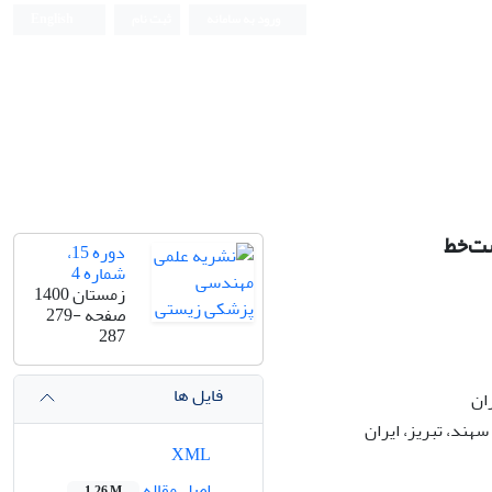
ورود به سامانه
ثبت نام
English
Iranian Journal of Biomedical Engineering (IJBME)
ست‌خط
دوره 15،
شماره 4
زمستان 1400
صفحه
279-
287
فایل ها
ان
هند، تبریز، ایران
XML
اصل مقاله
1.26 M