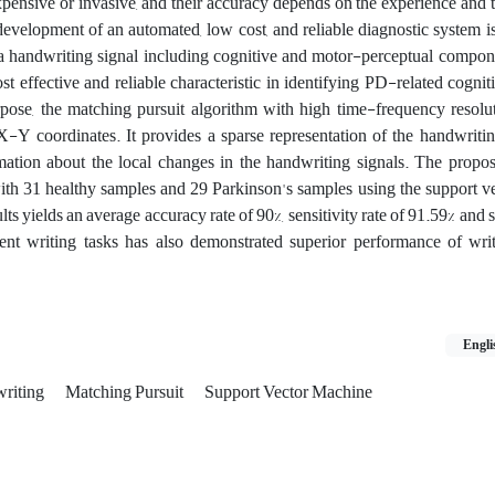
ensive or invasive, and their accuracy depends on the experience and th
development of an automated, low cost, and reliable diagnostic system is
y, a handwriting signal including cognitive and motor-perceptual compo
st effective and reliable characteristic in identifying PD-related cogni
rpose, the matching pursuit algorithm with high time-frequency resolu
Y coordinates. It provides a sparse representation of the handwritin
rmation about the local changes in the handwriting signals. The propo
ith 31 healthy samples and 29 Parkinson's samples using the support v
lts yields an average accuracy rate of 90%, sensitivity rate of 91.59% and s
ent writing tasks has also demonstrated superior performance of writ
Engli
riting
Matching Pursuit
Support Vector Machine