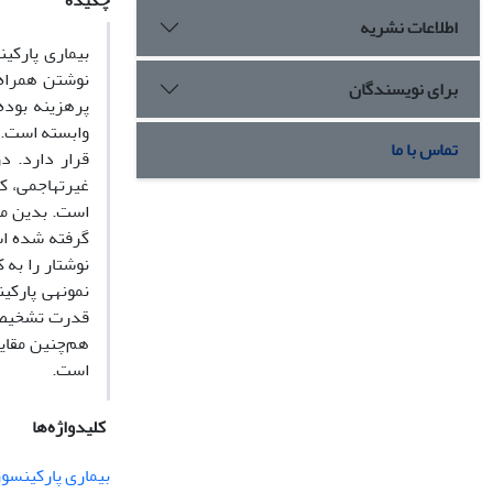
چکیده
اطلاعات نشریه
بیماری پارکین
نوشتن همراه 
برای نویسندگان
پرهزینه بوده
وابسته است. ا
تماس با ما
قرار دارد. د
غیرتهاجمی، کم
گرفته شده اس
نمونه­ی پارک
هم‌چنین مقای
است.
کلیدواژه‌ها
بیماری پارکینسو