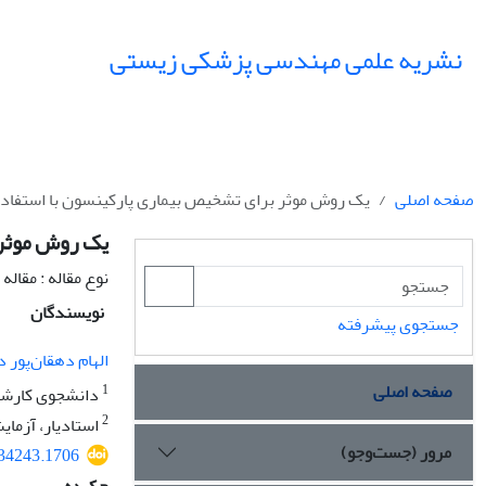
نشریه علمی مهندسی پزشکی زیستی
صفحه اصلی
یک روش موثر برای تشخیص بیماری پارکینسون با استفاده
یک روش موثر 
نوع مقاله : مقال
نویسندگان
جستجوی پیشرفته
الهام دهقان‌پور 
صفحه اصلی
1
دانشجوی کارشنا
2
استادیار، آزما
مرور (جست‌وجو)
534243.1706