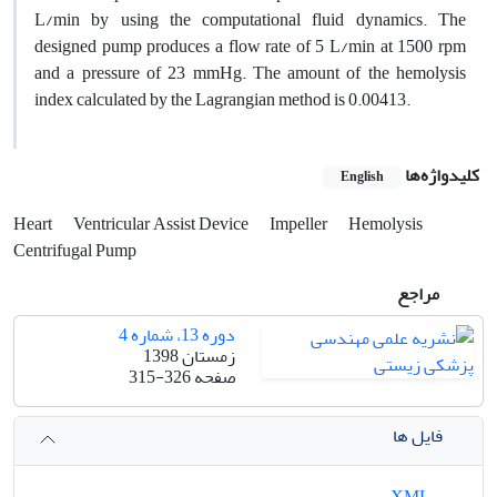
L/min by using the computational fluid dynamics. The
designed pump produces a flow rate of 5 L/min at 1500 rpm
and a pressure of 23 mmHg. The amount of the hemolysis
index calculated by the Lagrangian method is 0.00413.
کلیدواژه‌ها
English
Heart
Ventricular Assist Device
Impeller
Hemolysis
Centrifugal Pump
مراجع
دوره 13، شماره 4
زمستان 1398
صفحه
315-326
فایل ها
XML