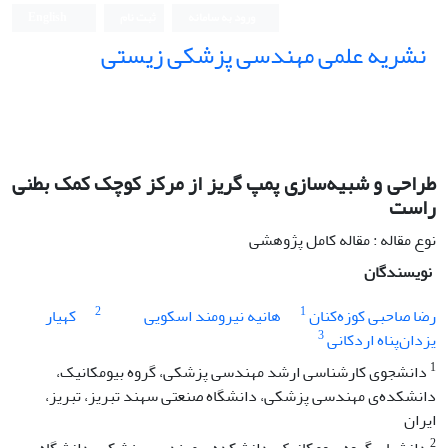
ورود به سامانه
ثبت نام
English
نشریه علمی مهندسی پزشکی زیستی
Iranian Journal of Biomedical Engineering (IJBME)
طراحی و شبیه‌سازی پمپ گریز از مرکز کوچک کمک بطنی
راست
نوع مقاله : مقاله کامل پژوهشی
نویسندگان
2
1
رضا صاحبی کوزه‌کنان
هانیه نیرومند اسکویی
کهیار
3
یزدان‌پناه اردکانی
1
دانشجوی کارشناسی ارشد مهندسی پزشکی، گروه بیومکانیک،
دانشکده‌ی مهندسی پزشکی، دانشگاه صنعتی سهند تبریز، تبریز،
ایران
2