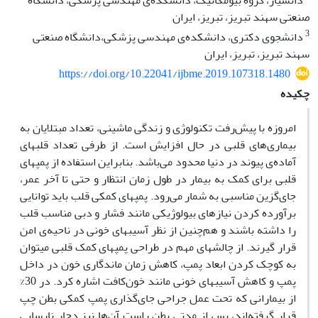
دانشیار، گروه بیومکانیک، دانشکده‌ی مهندسی پزشکی، دانشگاه
صنعتی سهند تبریز، تبریز، ایران
3
دانشجوی دکتری، دانشکده‌ی مهندسی پزشکی،دانشگاه صنعتی
سهند تبریز، تبریز، ایران
https://doi.org/10.22041/ijbme.2019.107318.1480
چکیده
امروزه با پیش‌رفت تکنولوژی و زندگی ماشینی، تعداد مبتلایان به
بیماری‌های قلبی در حال افزایش است. از طرفی تعداد قلب­های
آماده‌ی پیوند در دنیا محدود می‌باشد. بنابراین استفاده از پمپ­های
قلبی برای کمک به بیمار در طول زمان انتظار و حتی تا آخر عمر،
جای‌گزین مناسبی به شمار می‌رود. پمپ­های کمکی قلب باید توانایی
برآورده کردن نیاز­های بیولوژیکی مانند فشار و دبی مناسب قلب
را داشته باشند و هم‌چنین از نظر آسیب­های خونی در ناحیه‌ی امن
قرار گیرند. از چالش­های مهم در طراحی پمپ­های کمک قلبی می­توان
به کوچک کردن ابعاد پمپ، کاهش زمان ماندگاری خون در داخل
پمپ و کاهش آسیب­های خونی مانند خون‌کافت اشاره کرد. در 30%
از بیمارانی که تحت عمل جراحی جای‌گذاری پمپ کمکی بطن چپ
قرار گرفته‌اند، پس از مدتی بطن راست آن‌ها نیز دچار نارسایی