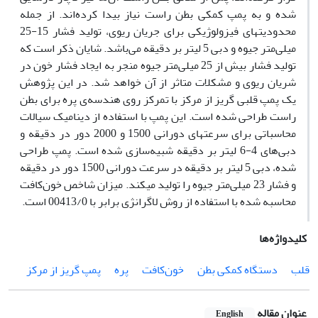
شده و به پمپ کمکی بطن راست نیاز بیدا کرده‌اند. از جمله
محدودیت­های فیزولوژیکی برای جریان ریوی، تولید فشار 15-25
میلی‌متر جیوه و دبی 5 لیتر بر دقیقه می‌باشد. شایان ذکر است که
تولید فشار بیش از 25 میلی‌متر جیوه منجر به ایجاد فشار خون در
شریان ریوی و مشکلات متاثر از آن خواهد شد. در این پژوهش
یک پمپ قلبی گریز از مرکز با تمرکز روی هندسه‌ی پره برای بطن
راست طراحی شده است. این پمپ با استفاده از دینامیک سیالات
محاسباتی برای سرعت­های دورانی 1500 و 2000 دور در دقیقه و
دبی‌های 4-6 لیتر بر دقیقه شبیه‌سازی شده است. پمپ طراحی
شده، دبی 5 لیتر بر دقیقه در سرعت دورانی 1500 دور در دقیقه
و فشار 23 میلی‌متر جیوه را تولید می­کند. میزان شاخص خون‌کافت
محاسبه شده با استفاده از روش لاگرانژی برابر با 00413/0 است.
کلیدواژه‌ها
قلب
دستگاه کمکی بطن
خون‌کافت
پره
پمپ گریز از مرکز
عنوان مقاله
English