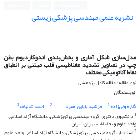
ورود به سامانه
ثبت نام
English
نشریه علمی مهندسی پزشکی زیستی
Iranian Journal of Biomedical Engineering (IJBME)
مدل‌سازی شکل آماری و بخش‌بندی اندوکاردیوم بطن
چپ در تصاویر تشدید مغناطیسی قلب مبتنی بر انطباق
نقاط آناتومیکی مختلف
نوع مقاله : مقاله کامل پژوهشی
نویسندگان
3
2
1
گلاره ولی‌زاده
فرشید باباپور مفرد
احمد شالباف
1
دانشجوی دکتری، گروه مهندسی پرتوپزشکی، دانشگاه آزاد اسلامی،
واحد علوم و تحقیقات، تهران، ایران
2
استادیار، گروه مهندسی پرتوپزشکی، دانشگاه آزاد اسلامی واحد علوم