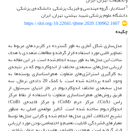
و تحقیقات، تهران، ایران
3
استادیار، گروه مهندسی و فیزیک پزشکی، دانشکده‌ی پزشکی،
دانشگاه علوم پزشکی شهید بهشتی، تهران، ایران
https://doi.org/10.22041/ijbme.2020.130962.1607
چکیده
مدل‌سازی شکل آماری به طور گسترده در کاربردهای مربوط به
تصاویر قلبی مورد استفاده قرار گرفته و مطالعات متعددی با هدف
ساخت این مدل‌ها به طور بهینه انجام شده است. در این مقاله به
ارزیابی مدل‌های سه‌بعدی مختلف از اندوکاردیوم که در نتیجه‌ی
به کارگیری استراتژی‌های متفاوت هم‌راستاسازی پوسته‌ها به
وجود آمده پرداخته شده است. با کمک 20 داده‌ی نرمال،
سه
مدل سه‌بعدی مختلف اندوکاردیوم در فاز انتهای سیستول از
طریق روش‌های هم‌راستاسازی متفاوت با استفاده از نقاط مرکز
راس (CoA)، مرکز جرم (CoM) و مرکز قاعده‌ی (CoB)
اندوکاردیوم ساخته شده است. آنالیز مولفه‌ی اصلی به منظور
تشریح اختلافات آماری مدل‌ها انجام شده و کارایی مدل‌ها
توسط
معیارهای فشردگی، قابلیت تعمیم و اختصاصی بودن مورد ارزیابی
قرار گرفته است. هم‌چنین فاصله‌ی ‌هاسدرف به عنوان شاخصی