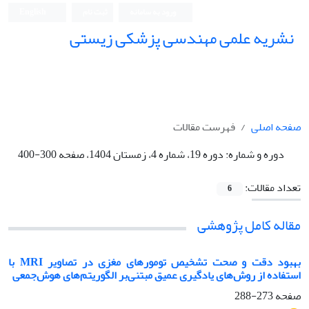
ورود به سامانه
ثبت نام
English
نشریه علمی مهندسی پزشکی زیستی
Iranian Journal of Biomedical Engineering (IJBME)
صفحه اصلی
فهرست مقالات
دوره و شماره:
دوره 19، شماره 4، زمستان 1404، صفحه 300-400
تعداد مقالات:
6
مقاله کامل پژوهشی
بهبود دقت و صحت تشخیص تومورهای مغزی در تصاویر MRI با
استفاده از روش‌های یادگیری عمیق مبتنی‌بر الگوریتم‌های هوش‌جمعی
صفحه
273-288