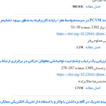
اصل مقاله
988.56 K
 تشخیص حرکت پا
39-55
https://doi.org/10.22041/ijbme
ی محلوجی‌فر
اصل مقاله
1.2 M
زیابی یک ردیاب چشم جهت توانبخشی معلولان حرکتی در برقراری ارتباط با 
267-278
https://doi.org/10.22041/ijbme
محمدرضا ملاک‌زاده
اصل مقاله
1.75 M
ینه تحریک در گام برداشتن با واکر و با استفاده از تحریک الکتریکی عملکر