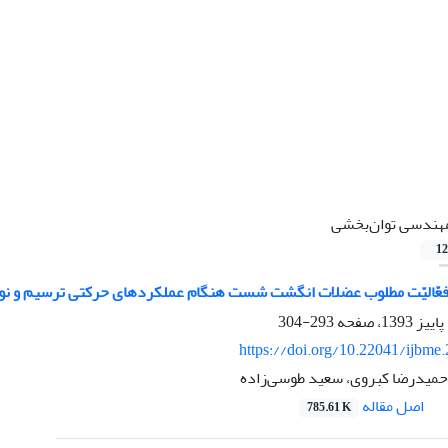
هندسی توان‌بخشی
12
فعّالیّت مطلوب عضلات انگشت شست هنگام عملکردهای حرکتی ترسیم و نو
293-304
https://doi.org/10.22041/ijbme
 حمیدرضا کبروی، سعید طوسی‌زاده
اصل مقاله
785.61 K