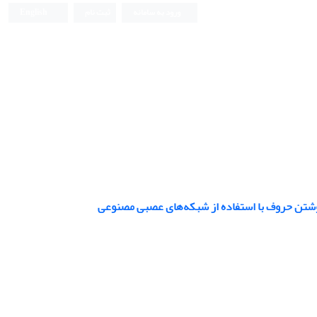
ورود به سامانه
ثبت نام
English
Iranian Journal of Biomedical Engineering (IJBME)
شتن حروف با استفاده از شبکه‌های عصبی مصنوعی