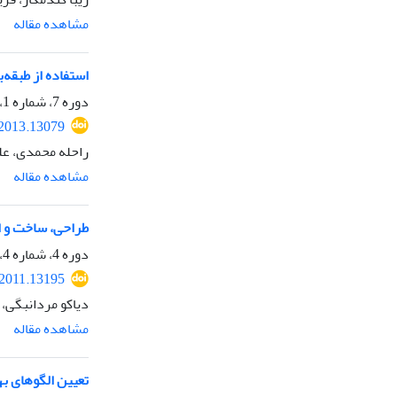
مشاهده مقاله
استفاده از طبقه‌بند PCVM در سیستم واسط مغز- رایانه کاربرفرما به منظور بهبود
دوره 7، شماره 1، بهار 1392، صفحه
.2013.13079
راحله محمدی، عل
مشاهده مقاله
طراحی، ساخت و ار
دوره 4، شماره 4، زمستان 1389، صفحه
.2011.13195
دیاکو مردانبگی، 
مشاهده مقاله
تعیین الگوهای به