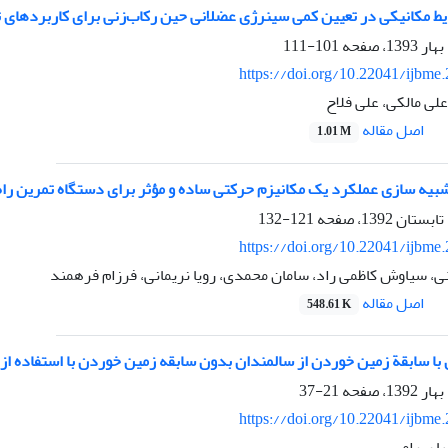
ط مکانیکی در تعیین کمی سینرژی عضلانی حین رکاب‌زنی برای کاربردهای توا
101-111
https://doi.org/10.22041/ijbme
لی مالکی، علی فلاح
اصل مقاله
1.01 M
شبیه سازی عملکرد یک مکانیزم حرکتی ساده و مؤثر برای دستگاه تمرین راه
121-132
https://doi.org/10.22041/ijbme
ی، سیاوش کاظمی راد، سامان محمدی، رویا نریمانی، فرزام فرهمند
اصل مقاله
548.61 K
ا سابقة زمین خوردن از سالمندان بدون سابقه زمین خوردن با استفاده از 
21-37
https://doi.org/10.22041/ijbme
با بهرامی