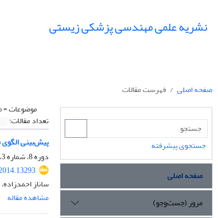
نشریه علمی مهندسی پزشکی زیستی
صفحه اصلی
فهرست مقالات
موضوعات =
م
تعداد مقالات:
پیش‌بینی الگوی 
جستجوی پیشرفته
دوره 8، شماره 3، پاییز 1393، صفحه
.2014.13293
صفحه اصلی
ساناز احمدزاده،
مشاهده مقاله
مرور (جست‌وجو)